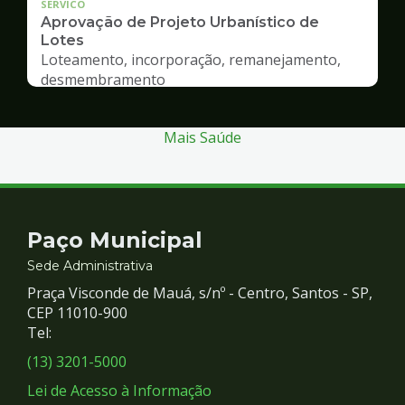
SERVICO
Aprovação de Projeto Urbanístico de
Lotes
Loteamento, incorporação, remanejamento,
desmembramento
Mais Saúde
Contato
Paço Municipal
e
Sede Administrativa
Praça Visconde de Mauá, s/nº - Centro, Santos - SP,
Redes
CEP 11010-900
Tel:
Sociais
(13) 3201-5000
Lei de Acesso à Informação