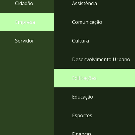
4
Cidadão
Assistência
Acessibilidade
5
Empresa
Comunicação
Servidor
Cultura
Desenvolvimento Urbano
Edificações
Educação
Esportes
Finanças