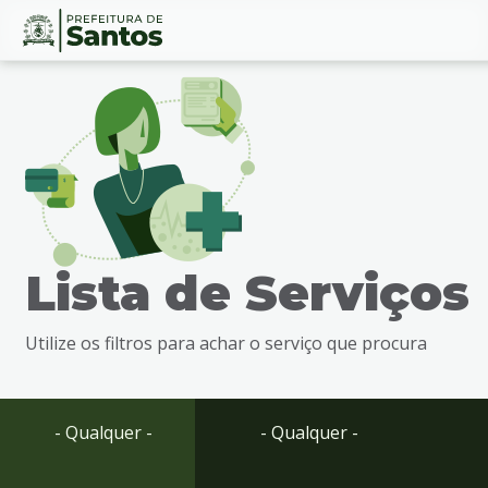
Ir
Conteúdo
para
o
conteúdo
1
Ir
para
o
menu
Lista de Serviços
2
Ir
para
Utilize os filtros para achar o serviço que procura
busca
3
Ir
para
- Qualquer -
- Qualquer -
o
rodapé