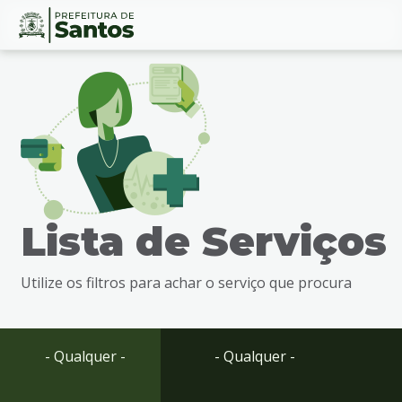
Ir
Conteúdo
para
o
conteúdo
1
Ir
para
o
menu
Lista de Serviços
2
Ir
para
Utilize os filtros para achar o serviço que procura
busca
3
Ir
para
- Qualquer -
- Qualquer -
o
rodapé