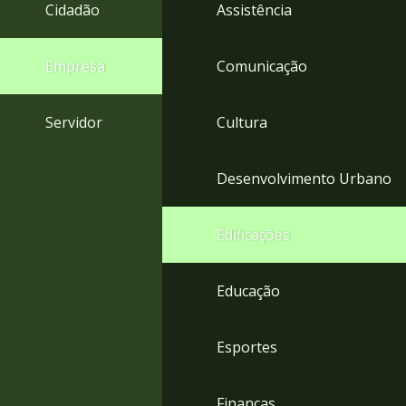
4
Cidadão
Assistência
Acessibilidade
5
Empresa
Comunicação
Servidor
Cultura
Desenvolvimento Urbano
Edificações
Educação
Esportes
Finanças