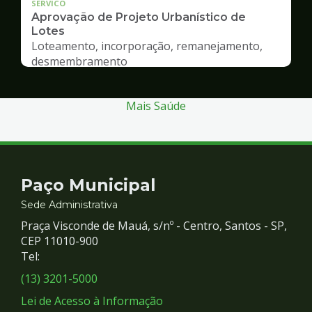
SERVICO
Aprovação de Projeto Urbanístico de
Lotes
Loteamento, incorporação, remanejamento,
desmembramento
Mais Saúde
Contato
Paço Municipal
e
Sede Administrativa
Praça Visconde de Mauá, s/nº - Centro, Santos - SP,
Redes
CEP 11010-900
Tel:
Sociais
(13) 3201-5000
Lei de Acesso à Informação