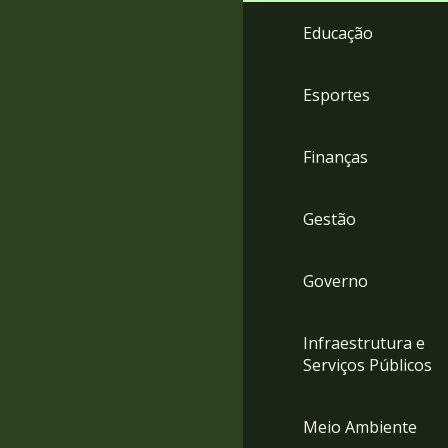
4
Educação
Acessibilidade
5
Esportes
Finanças
Gestão
Governo
Infraestrutura e
Serviços Públicos
Meio Ambiente