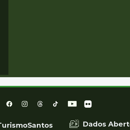
Dados Abert
TurismoSantos