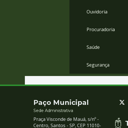
Ouvidoria
Procuradoria
Saúde
Segurança
Contato
Paço Municipal
e
Sede Administrativa
Praça Visconde de Mauá, s/nº -
Redes
Centro, Santos - SP, CEP 11010-