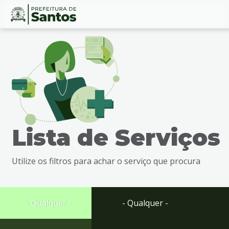
Ir
Conteúdo
para
o
conteúdo
1
Ir
para
o
menu
Lista de Serviços
2
Ir
para
Utilize os filtros para achar o serviço que procura
busca
3
Ir
para
- Qualquer -
- Qualquer -
o
rodapé