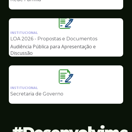
de
Governo
Ilustração
da
INSTITUCIONAL
pagina
LOA 2026 - Propostas e Documentos
de
Audiência Pública para Apresentação e
Governo
Discussão
Ilustração
da
INSTITUCIONAL
pagina
Secretaria de Governo
de
Governo