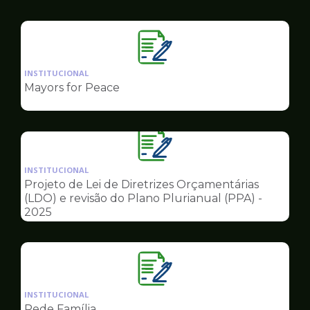
Governo
Ilustração
da
INSTITUCIONAL
pagina
Mayors for Peace
de
Governo
Ilustração
da
INSTITUCIONAL
pagina
Projeto de Lei de Diretrizes Orçamentárias
de
(LDO) e revisão do Plano Plurianual (PPA) -
Governo
2025
Ilustração
da
INSTITUCIONAL
pagina
Rede Família