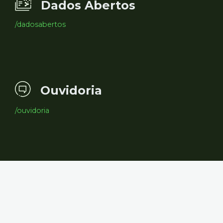
Dados Abertos
/dadosabertos
Ouvidoria
/ouvidoria