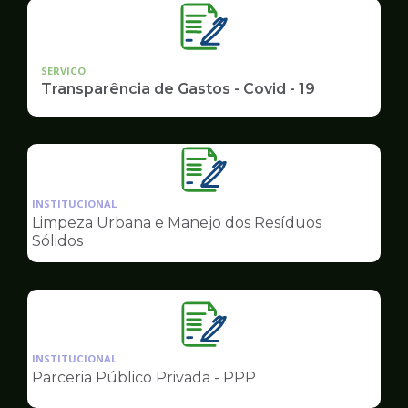
SERVICO
Transparência de Gastos - Covid - 19
Ilustração
da
INSTITUCIONAL
pagina
Limpeza Urbana e Manejo dos Resíduos
de
Sólidos
Governo
Ilustração
da
INSTITUCIONAL
pagina
Parceria Público Privada - PPP
de