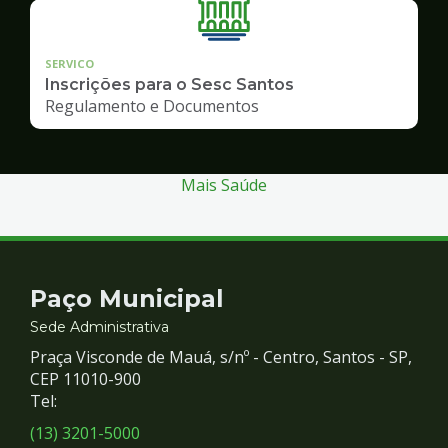
SERVICO
Inscrições para o Sesc Santos
Regulamento e Documentos
Mais Saúde
Contato
Paço Municipal
e
Sede Administrativa
Praça Visconde de Mauá, s/nº - Centro, Santos - SP,
Redes
CEP 11010-900
Tel:
Sociais
(13) 3201-5000