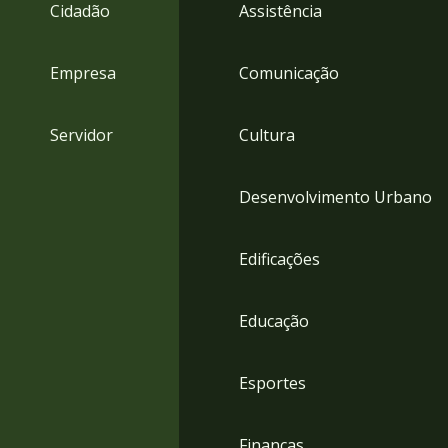
4
Cidadão
Assistência
Acessibilidade
5
Empresa
Comunicação
Servidor
Cultura
Desenvolvimento Urbano
Edificações
Educação
Esportes
Finanças