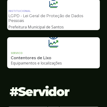
Ilustração
da
INSTITUCIONAL
pagina
LGPD - Lei Geral de Proteção de Dados
de
Pessoais
Transparência
Prefeitura Municipal de Santos
SERVICO
Contentores de Lixo
Equipamentos e localizações
Servidor