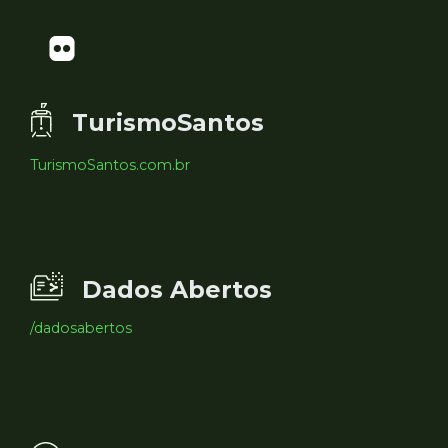
TurismoSantos
TurismoSantos.com.br
Dados Abertos
/dadosabertos