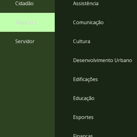
4
Cidadão
Assistência
Acessibilidade
5
Empresa
Comunicação
Servidor
Cultura
Desenvolvimento Urbano
Edificações
Educação
Esportes
Finanças