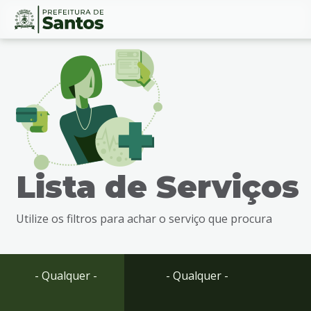
Ir
Conteúdo
para
o
conteúdo
1
Ir
para
o
menu
Lista de Serviços
2
Ir
para
Utilize os filtros para achar o serviço que procura
busca
3
Ir
para
- Qualquer -
- Qualquer -
o
rodapé