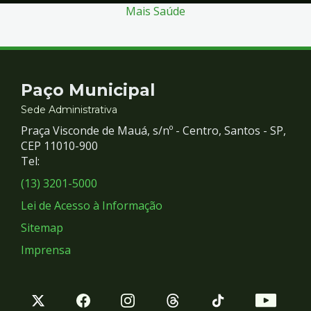
Mais Saúde
Contato
Paço Municipal
e
Sede Administrativa
Praça Visconde de Mauá, s/nº - Centro, Santos - SP,
Redes
CEP 11010-900
Tel:
Sociais
(13) 3201-5000
Lei de Acesso à Informação
Sitemap
Imprensa