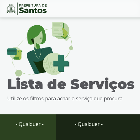
Ir
Conteúdo
para
o
conteúdo
1
Ir
para
o
menu
Lista de Serviços
2
Ir
para
Utilize os filtros para achar o serviço que procura
busca
3
Ir
para
- Qualquer -
- Qualquer -
o
rodapé