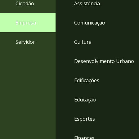
4
Cidadão
Assistência
Acessibilidade
5
Empresa
Comunicação
Servidor
Cultura
Desenvolvimento Urbano
Edificações
Educação
Esportes
Finanças