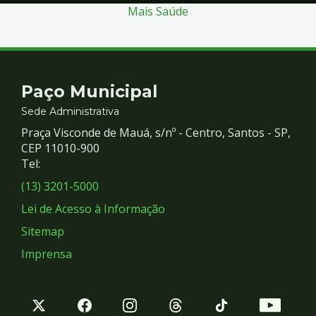
Mais Saúde
Contato
Paço Municipal
e
Sede Administrativa
Praça Visconde de Mauá, s/nº - Centro, Santos - SP,
Redes
CEP 11010-900
Tel:
Sociais
(13) 3201-5000
Lei de Acesso à Informação
Sitemap
Imprensa