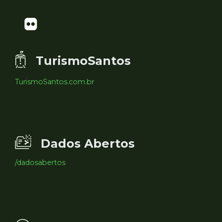
TurismoSantos
TurismoSantos.com.br
Dados Abertos
/dadosabertos