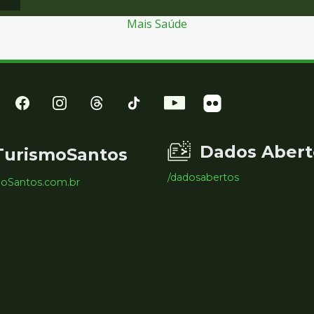
Mais Saúde
Dados Abert
TurismoSantos
/dadosabertos
moSantos.com.br