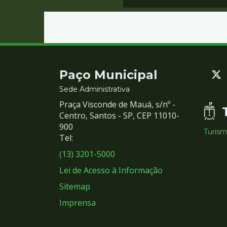
Contato
Paço Municipal
e
Sede Administrativa
Praça Visconde de Mauá, s/nº -
Redes
Centro, Santos - SP, CEP 11010-
900
Turis
Sociais
Tel:
(13) 3201-5000
Lei de Acesso à Informação
Sitemap
Imprensa