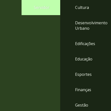
4
Servidor
Cultura
Acessibilidade
5
Desenvolvimento
Urbano
Edificações
Educação
Esportes
Finanças
Gestão