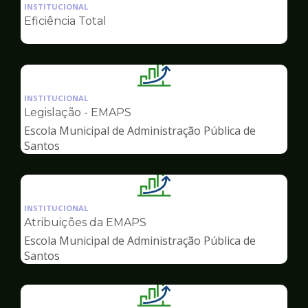
da
INSTITUCIONAL
pagina
Eficiência Total
de
Gestão
Ilustração
da
INSTITUCIONAL
pagina
Legislação - EMAPS
de
Escola Municipal de Administração Pública de
Gestão
Santos
Ilustração
da
INSTITUCIONAL
pagina
Atribuições da EMAPS
de
Escola Municipal de Administração Pública de
Gestão
Santos
Ilustração