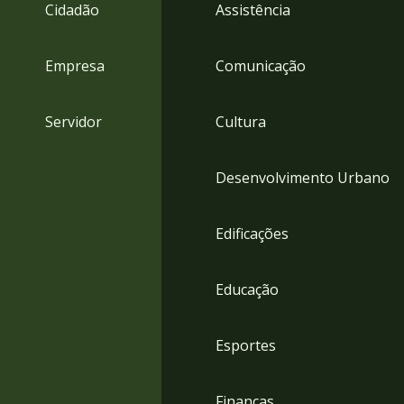
4
Cidadão
Assistência
Acessibilidade
5
Empresa
Comunicação
Servidor
Cultura
Desenvolvimento Urbano
Edificações
Educação
Esportes
Finanças