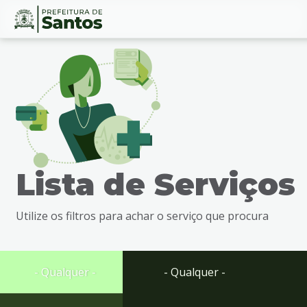
Ir
Conteúdo
para
o
conteúdo
1
Ir
para
o
menu
Lista de Serviços
2
Ir
para
Utilize os filtros para achar o serviço que procura
busca
3
Ir
para
- Qualquer -
- Qualquer -
o
rodapé