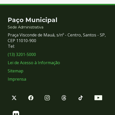
Contato
Paço Municipal
e
Sede Administrativa
Praça Visconde de Mauá, s/nº - Centro, Santos - SP,
Redes
CEP 11010-900
Tel:
Sociais
(13) 3201-5000
Lei de Acesso à Informação
Sitemap
Imprensa