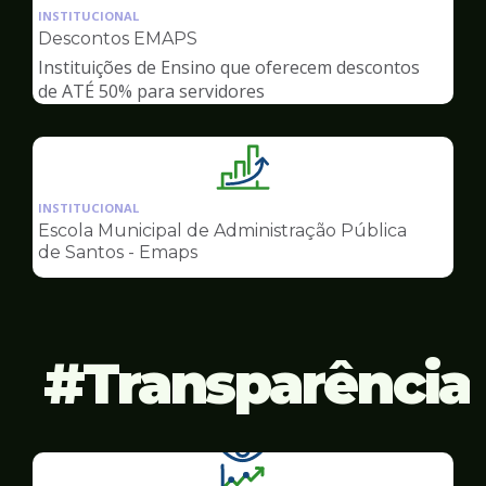
da
INSTITUCIONAL
pagina
Descontos EMAPS
de
Instituições de Ensino que oferecem descontos
Gestão
de ATÉ 50% para servidores
Ilustração
da
INSTITUCIONAL
pagina
Escola Municipal de Administração Pública
de
de Santos - Emaps
Gestão
Transparência