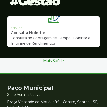
Gestão
SERVICO
Consulta Holerite
Consulta de Contagem de Tempo, Holerite e
Informe de Rendimentos
Mais Saúde
Contato
Paço Municipal
e
Sede Administrativa
Praça Visconde de Mauá, s/nº - Centro, Santos - SP,