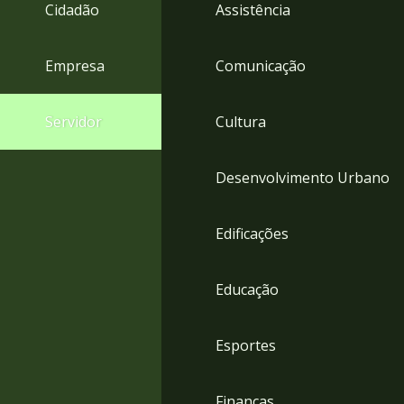
4
Cidadão
Assistência
Acessibilidade
5
Empresa
Comunicação
Servidor
Cultura
Desenvolvimento Urbano
Edificações
Educação
Esportes
Finanças