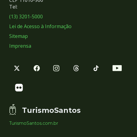
Redes
CEP 11010-900
Tel:
Sociais
(13) 3201-5000
Lei de Acesso à Informação
Sitemap
Imprensa
TurismoSantos
TurismoSantos.com.br