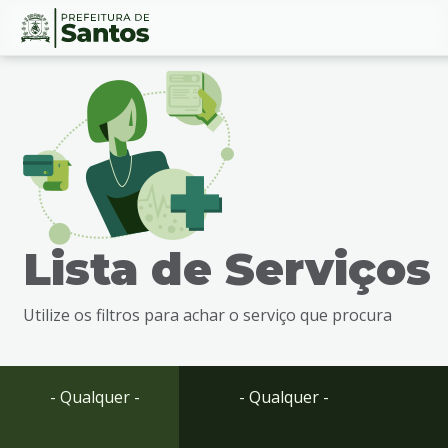
Ir
Conteúdo
para
o
conteúdo
1
Ir
para
o
menu
Lista de Serviços
2
Ir
para
Utilize os filtros para achar o serviço que procura
busca
3
Ir
para
- Qualquer -
- Qualquer -
o
rodapé