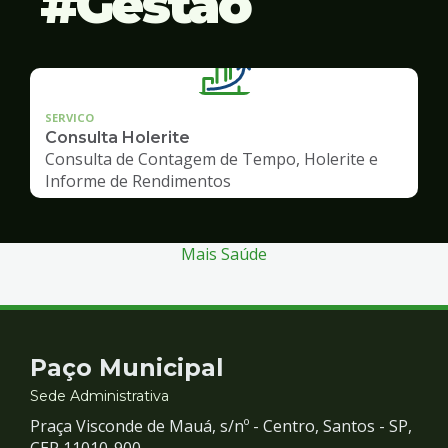
Gestão
SERVICO
Consulta Holerite
Consulta de Contagem de Tempo, Holerite e
Informe de Rendimentos
Mais Saúde
Contato
Paço Municipal
e
Sede Administrativa
Praça Visconde de Mauá, s/nº - Centro, Santos - SP,