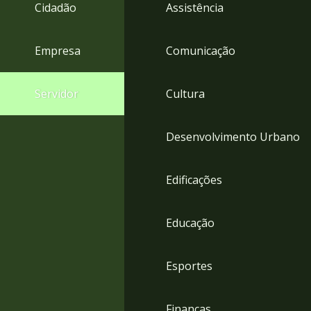
4
Cidadão
Assistência
Acessibilidade
5
Empresa
Comunicação
Servidor
Cultura
Desenvolvimento Urbano
Edificações
Educação
Esportes
Finanças