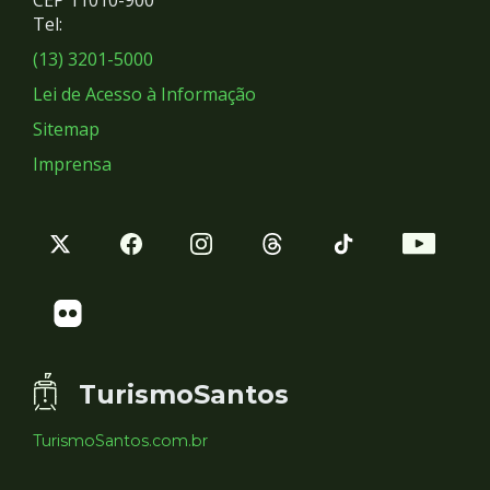
Redes
CEP 11010-900
Tel:
Sociais
(13) 3201-5000
Lei de Acesso à Informação
Sitemap
Imprensa
TurismoSantos
TurismoSantos.com.br