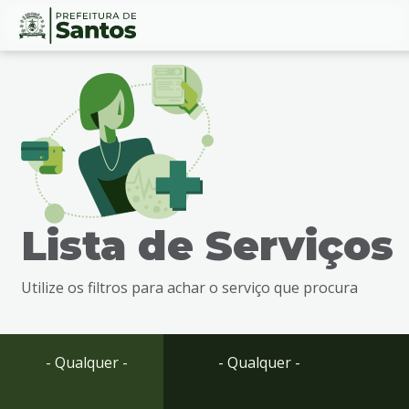
Ir
Conteúdo
para
o
conteúdo
1
Ir
para
o
menu
Lista de Serviços
2
Ir
para
Utilize os filtros para achar o serviço que procura
busca
3
Ir
para
- Qualquer -
- Qualquer -
o
rodapé