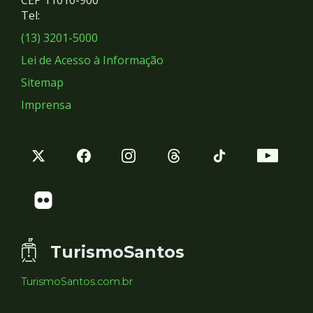
Redes
CEP 11010-900
Tel:
Sociais
(13) 3201-5000
Lei de Acesso à Informação
Sitemap
Imprensa
TurismoSantos
TurismoSantos.com.br