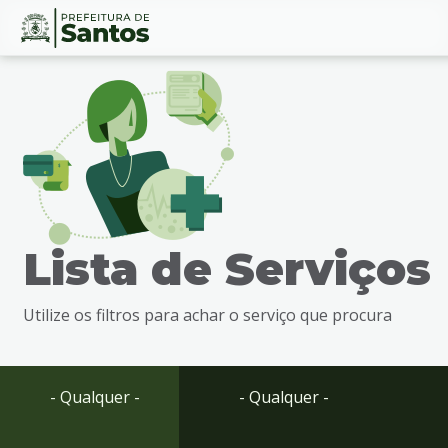
Ir
Conteúdo
para
o
conteúdo
1
Ir
para
o
menu
Lista de Serviços
2
Ir
para
Utilize os filtros para achar o serviço que procura
busca
3
Ir
para
- Qualquer -
- Qualquer -
o
rodapé