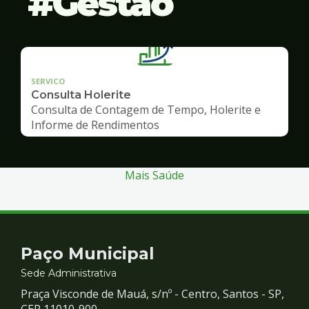
Gestão
SERVICO
Consulta Holerite
Consulta de Contagem de Tempo, Holerite e
Informe de Rendimentos
Mais Saúde
Contato
Paço Municipal
e
Sede Administrativa
Praça Visconde de Mauá, s/nº - Centro, Santos - SP,