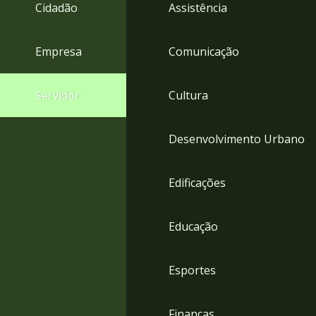
4
Cidadão
Assistência
Acessibilidade
5
Empresa
Comunicação
Servidor
Cultura
Desenvolvimento Urbano
Edificações
Educação
Esportes
Finanças