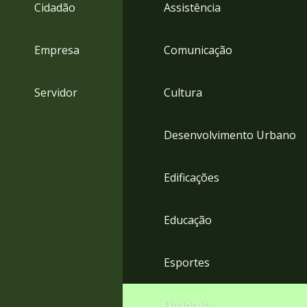
4
Cidadão
Assistência
Acessibilidade
5
Empresa
Comunicação
Servidor
Cultura
Desenvolvimento Urbano
Edificações
Educação
Esportes
Finanças