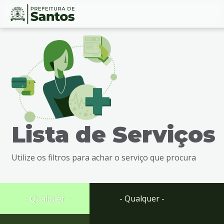
Ir
Conteúdo
para
o
conteúdo
1
Ir
para
o
menu
Lista de Serviços
2
Ir
para
Utilize os filtros para achar o serviço que procura
busca
3
Ir
para
- Qualquer -
- Qualquer -
o
rodapé