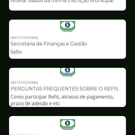
Alterar dados da minha Inscrição Municipal
de
Finanças
Ilustração
da
INSTITUCIONAL
pagina
Secretaria de Finanças e Gestão
de
Sefin
Finanças
Ilustração
da
INSTITUCIONAL
pagina
PERGUNTAS FREQUENTES SOBRE O REFIS
de
Como participar Refis, atrasos de pagamento,
Finanças
prazo de adesão e etc.
Ilustração
da