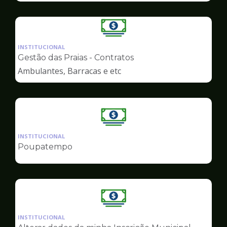
Ilustração
da
INSTITUCIONAL
pagina
Gestão das Praias - Contratos
de
Ambulantes, Barracas e etc
Finanças
Ilustração
da
INSTITUCIONAL
pagina
Poupatempo
de
Finanças
Ilustração
da
INSTITUCIONAL
pagina