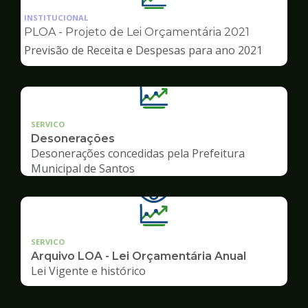
da
INSTITUCIONAL
pagina
PLOA - Projeto de Lei Orçamentária 2021
de
Previsão de Receita e Despesas para ano 2021
Transparência
SERVICO
Desonerações
Desonerações concedidas pela Prefeitura
Municipal de Santos
SERVICO
Arquivo LOA - Lei Orçamentária Anual
Lei Vigente e histórico