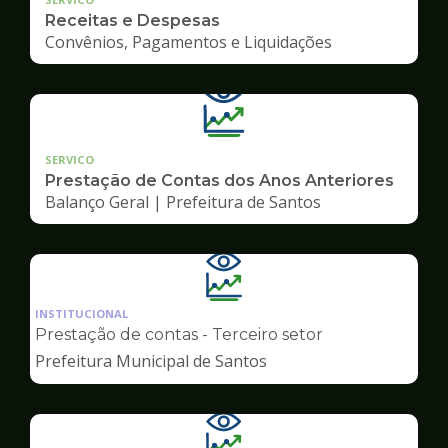
Receitas e Despesas
Convênios, Pagamentos e Liquidações
SERVICO
Prestação de Contas dos Anos Anteriores
Balanço Geral | Prefeitura de Santos
Ilustração
da
INSTITUCIONAL
pagina
Prestação de contas - Terceiro setor
de
Prefeitura Municipal de Santos
Transparência
Ilustração