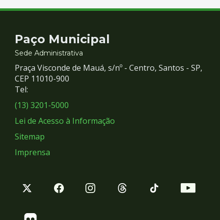
Contato
Paço Municipal
e
Sede Administrativa
Praça Visconde de Mauá, s/nº - Centro, Santos - SP,
Redes
CEP 11010-900
Tel:
Sociais
(13) 3201-5000
Lei de Acesso à Informação
Sitemap
Imprensa