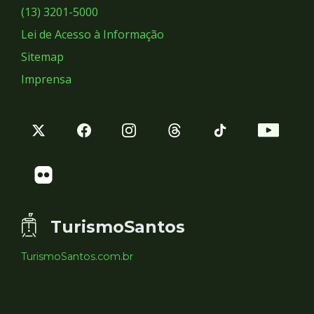
Sociais
(13) 3201-5000
Lei de Acesso à Informação
Sitemap
Imprensa
TurismoSantos
TurismoSantos.com.br