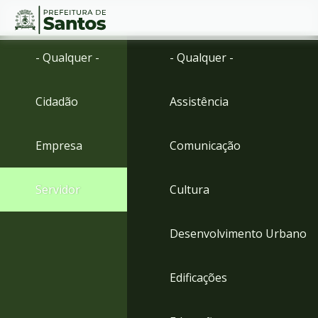
Ir
Conteúdo
- Qualquer -
- Qualquer -
para
o
conteúdo
Cidadão
Assistência
1
Ir
para
Empresa
Comunicação
o
menu
2
Servidor
Cultura
Ir
para
busca
Desenvolvimento Urbano
3
Ir
para
Edificações
o
rodapé