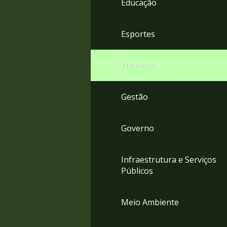
Educação
4
Acessibilidade
5
Esportes
Finanças
Gestão
Governo
Infraestrutura e Serviços
Públicos
Meio Ambiente