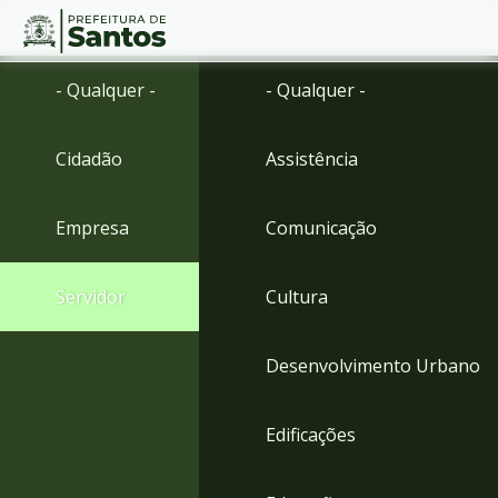
Ir
Conteúdo
- Qualquer -
- Qualquer -
para
o
conteúdo
Cidadão
Assistência
1
Ir
para
Empresa
Comunicação
o
menu
2
Servidor
Cultura
Ir
para
busca
Desenvolvimento Urbano
3
Ir
para
Edificações
o
rodapé