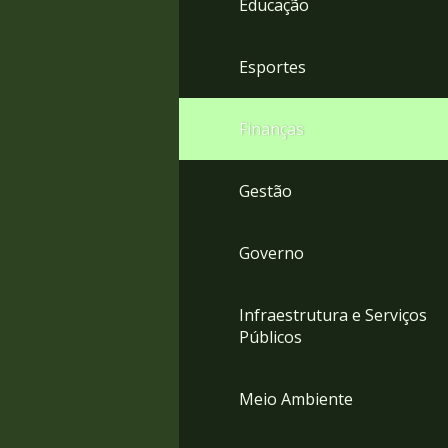
Educação
4
Acessibilidade
5
Esportes
Finanças
Gestão
Governo
Infraestrutura e Serviços
Públicos
Meio Ambiente