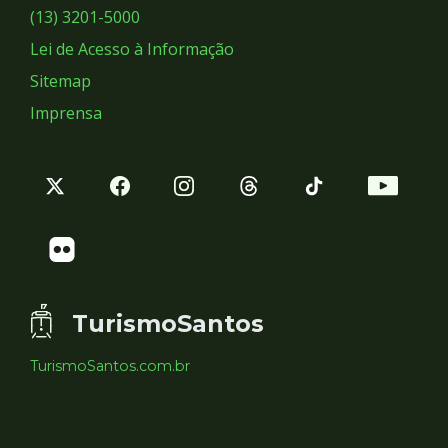
Sociais
(13) 3201-5000
Lei de Acesso à Informação
Sitemap
Imprensa
TurismoSantos
TurismoSantos.com.br