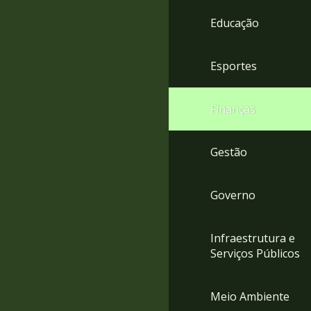
4
Educação
Acessibilidade
5
Esportes
Finanças
Gestão
Governo
Infraestrutura e
Serviços Públicos
Meio Ambiente