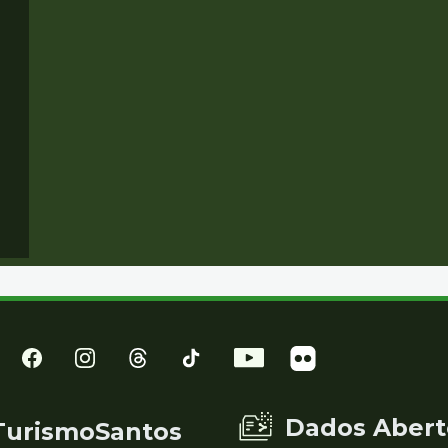
Dados Abert
TurismoSantos