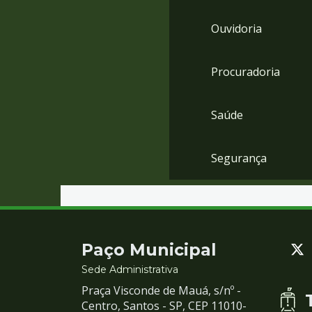
Ouvidoria
Procuradoria
Saúde
Segurança
Contato
Paço Municipal
e
Sede Administrativa
Praça Visconde de Mauá, s/nº -
Redes
Centro, Santos - SP, CEP 11010-