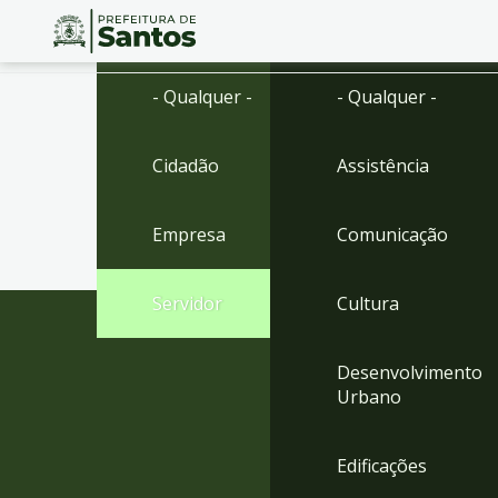
Ir
Conteúdo
- Qualquer -
- Qualquer -
para
o
conteúdo
Cidadão
Assistência
1
Ir
para
Empresa
Comunicação
o
menu
2
Servidor
Cultura
Ir
para
busca
Desenvolvimento
3
Urbano
Ir
para
o
Edificações
rodapé