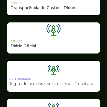
SERVICO
Transparência de Gastos - Dicom
SERVICO
Diário Oficial
Ilustração
da
INSTITUCIONAL
pagina
Regras de uso das redes sociais da Prefeitura
de
Comunicação