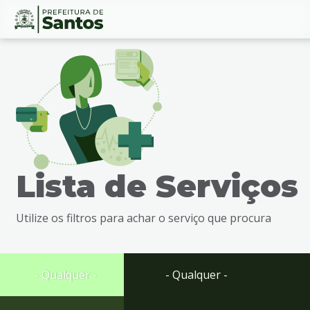
Ir
Conteúdo
para
o
conteúdo
1
Ir
para
o
menu
Lista de Serviços
2
Ir
para
Utilize os filtros para achar o serviço que procura
busca
3
Ir
para
- Qualquer -
- Qualquer -
o
rodapé