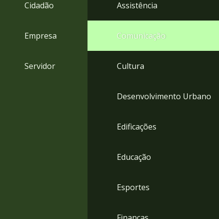
4
Cidadão
Assistência
Acessibilidade
5
Empresa
Comunicação
Servidor
Cultura
Desenvolvimento Urbano
Edificações
Educação
Esportes
Finanças