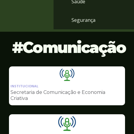
Saúde
Segurança
Comunicação
Ilustração
da
INSTITUCIONAL
pagina
Secretaria de Comunicação e Economia
de
Criativa
Comunicação