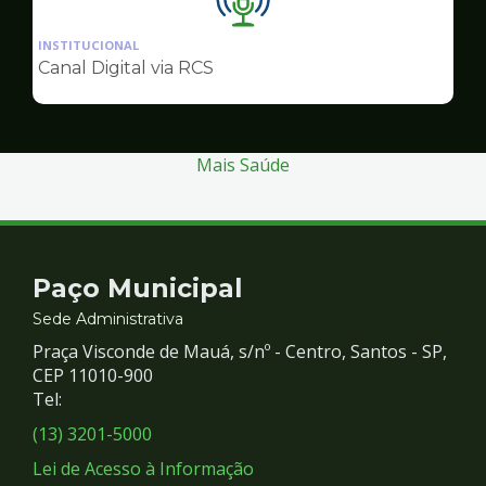
Ilustração
da
INSTITUCIONAL
pagina
Canal Digital via RCS
de
Comunicação
Mais Saúde
Contato
Paço Municipal
e
Sede Administrativa
Praça Visconde de Mauá, s/nº - Centro, Santos - SP,
Redes
CEP 11010-900
Tel:
Sociais
(13) 3201-5000
Lei de Acesso à Informação