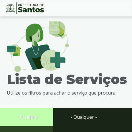
Ir
Conteúdo
para
o
conteúdo
1
Ir
para
o
menu
Lista de Serviços
2
Ir
para
Utilize os filtros para achar o serviço que procura
busca
3
Ir
para
- Qualquer -
- Qualquer -
o
rodapé