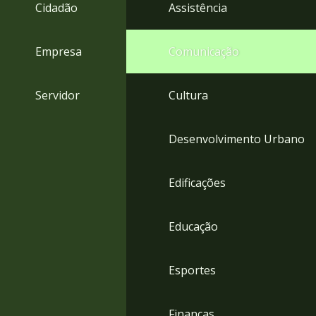
4
Cidadão
Assistência
Acessibilidade
5
Empresa
Comunicação
Servidor
Cultura
Desenvolvimento Urbano
Edificações
Educação
Esportes
Finanças