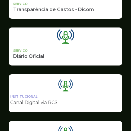
SERVICO
Transparência de Gastos - Dicom
SERVICO
Diário Oficial
Ilustração
da
INSTITUCIONAL
pagina
Canal Digital via RCS
de
Comunicação