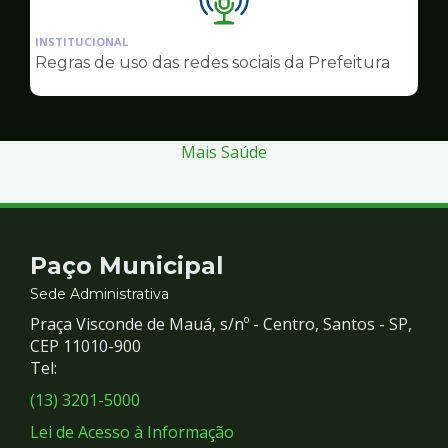
Ilustração
da
INSTITUCIONAL
pagina
Regras de uso das redes sociais da Prefeitura
de
Comunicação
Mais Saúde
Contato
Paço Municipal
e
Sede Administrativa
Praça Visconde de Mauá, s/nº - Centro, Santos - SP,
Redes
CEP 11010-900
Tel:
Sociais
(13) 3201-5000
Lei de Acesso à Informação