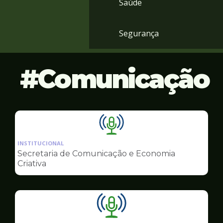
Saúde
Segurança
Comunicação
Ilustração
da
INSTITUCIONAL
pagina
Secretaria de Comunicação e Economia
de
Criativa
Comunicação