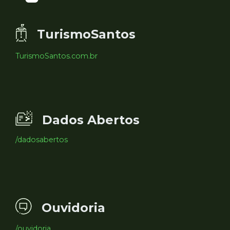
TurismoSantos
TurismoSantos.com.br
Dados Abertos
/dadosabertos
Ouvidoria
/ouvidoria