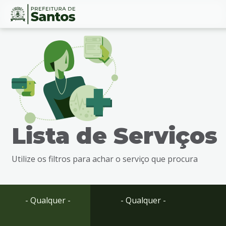
Ir
Conteúdo
para
o
conteúdo
1
Ir
para
o
menu
Lista de Serviços
2
Ir
para
Utilize os filtros para achar o serviço que procura
busca
3
Ir
para
- Qualquer -
- Qualquer -
o
rodapé