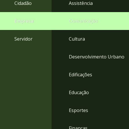
4
Cidadão
Assistência
Acessibilidade
5
Empresa
Comunicação
Servidor
Cultura
Desenvolvimento Urbano
Edificações
Educação
Esportes
Finanças