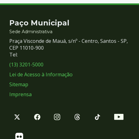
Contato
Paço Municipal
e
Sede Administrativa
Praça Visconde de Mauá, s/nº - Centro, Santos - SP,
Redes
CEP 11010-900
Tel:
Sociais
(13) 3201-5000
Lei de Acesso à Informação
Sitemap
Imprensa