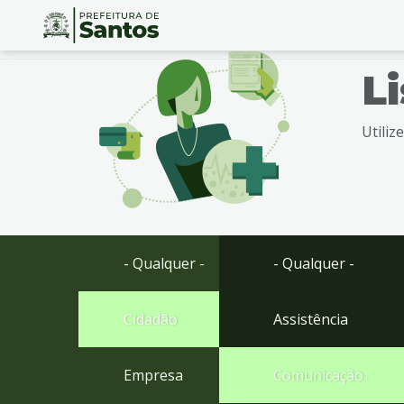
Ir
Conteúdo
L
para
o
conteúdo
Utiliz
1
Ir
para
o
menu
2
Ir
- Qualquer -
- Qualquer -
para
busca
3
Cidadão
Assistência
Ir
para
Empresa
Comunicação
o
rodapé