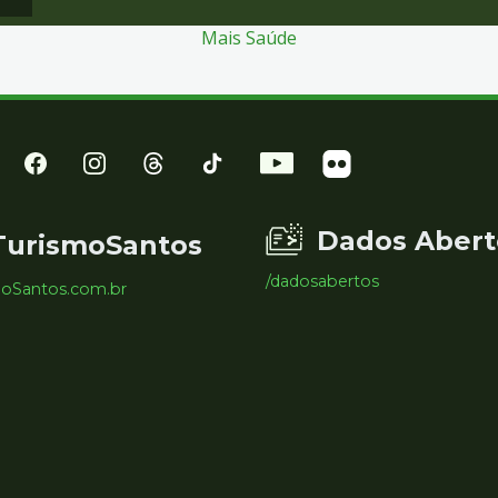
Mais Saúde
Dados Abert
TurismoSantos
/dadosabertos
moSantos.com.br