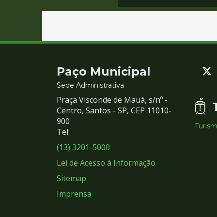
Contato
Paço Municipal
e
Sede Administrativa
Praça Visconde de Mauá, s/nº -
Redes
Centro, Santos - SP, CEP 11010-
900
Turis
Sociais
Tel:
(13) 3201-5000
Lei de Acesso à Informação
Sitemap
Imprensa