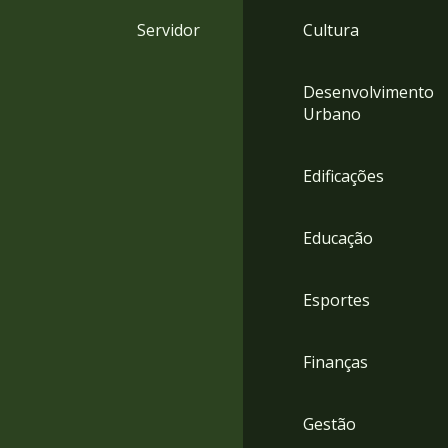
4
Servidor
Cultura
Acessibilidade
5
Desenvolvimento
Urbano
Edificações
Educação
Esportes
Finanças
Gestão