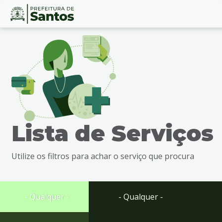
Ir
Conteúdo
para
o
conteúdo
1
Ir
para
o
menu
Lista de Serviços
2
Ir
para
Utilize os filtros para achar o serviço que procura
busca
3
Ir
para
- Qualquer -
- Qualquer -
o
rodapé