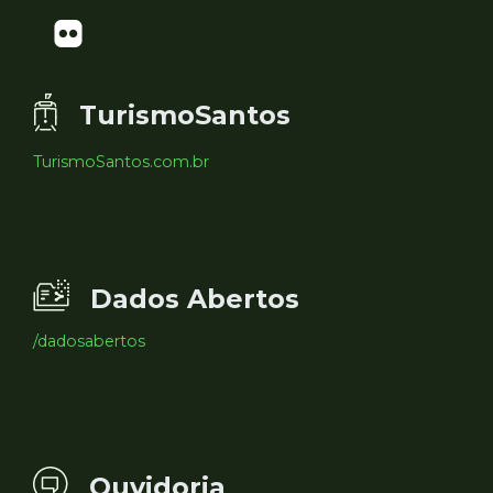
TurismoSantos
TurismoSantos.com.br
Dados Abertos
/dadosabertos
Ouvidoria