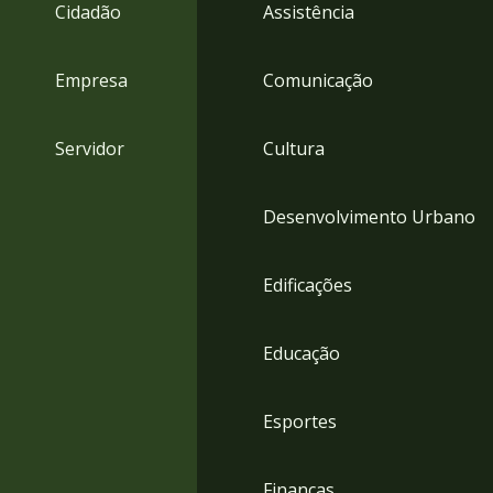
4
Cidadão
Assistência
Acessibilidade
5
Empresa
Comunicação
Servidor
Cultura
Desenvolvimento Urbano
Edificações
Educação
Esportes
Finanças