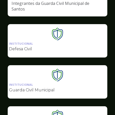
Integrantes da Guarda Civil Municipal de
Santos
Ilustração
da
INSTITUCIONAL
pagina
Defesa Civil
de
Segurança
Ilustração
da
INSTITUCIONAL
pagina
Guarda Civil Municipal
de
Segurança