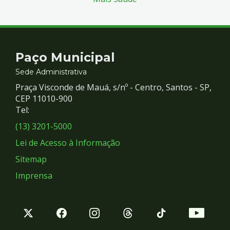
Contato
Paço Municipal
e
Sede Administrativa
Praça Visconde de Mauá, s/nº - Centro, Santos - SP,
Redes
CEP 11010-900
Tel:
Sociais
(13) 3201-5000
Lei de Acesso à Informação
Sitemap
Imprensa