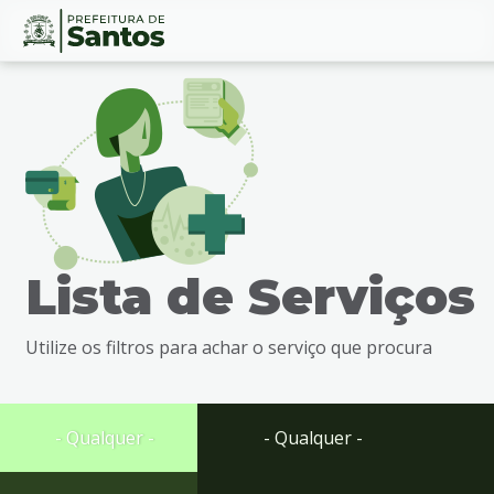
Ir
Conteúdo
para
o
conteúdo
1
Ir
para
o
menu
Lista de Serviços
2
Ir
para
Utilize os filtros para achar o serviço que procura
busca
3
Ir
para
- Qualquer -
- Qualquer -
o
rodapé