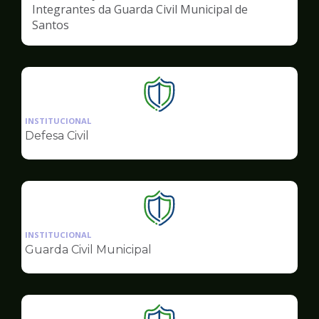
Integrantes da Guarda Civil Municipal de
Santos
Ilustração
da
INSTITUCIONAL
pagina
Defesa Civil
de
Segurança
Ilustração
da
INSTITUCIONAL
pagina
Guarda Civil Municipal
de
Segurança