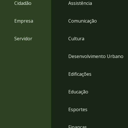
4
Cidadão
Assistência
Acessibilidade
5
Empresa
Comunicação
Servidor
Cultura
Desenvolvimento Urbano
Edificações
Educação
Esportes
Finanças