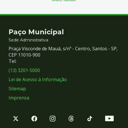
Contato
Paço Municipal
e
Sede Administrativa
Praça Visconde de Mauá, s/nº - Centro, Santos - SP,
Redes
CEP 11010-900
Tel:
Sociais
(13) 3201-5000
Lei de Acesso à Informação
Sitemap
Imprensa