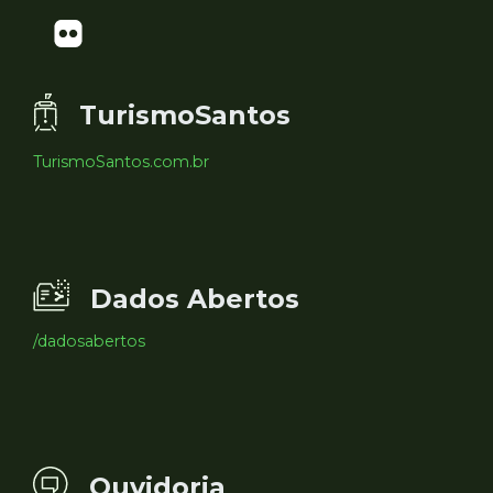
TurismoSantos
TurismoSantos.com.br
Dados Abertos
/dadosabertos
Ouvidoria