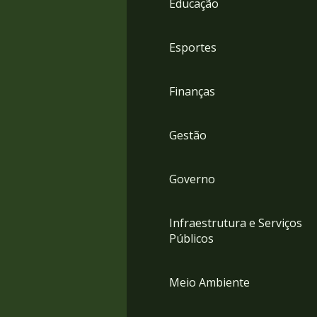
Educação
4
Acessibilidade
5
Esportes
Finanças
Gestão
Governo
Infraestrutura e Serviços
Públicos
Meio Ambiente