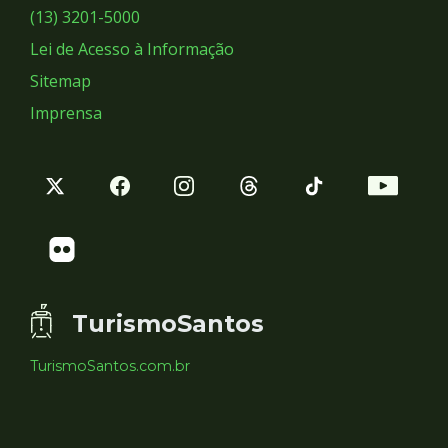
Sociais
(13) 3201-5000
Lei de Acesso à Informação
Sitemap
Imprensa
TurismoSantos
TurismoSantos.com.br