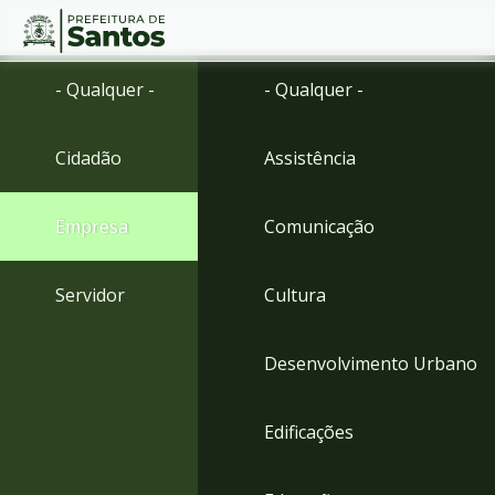
Ir
Conteúdo
- Qualquer -
- Qualquer -
para
o
conteúdo
Cidadão
Assistência
1
Ir
para
Empresa
Comunicação
o
menu
2
Servidor
Cultura
Ir
para
busca
Desenvolvimento Urbano
3
Ir
para
Edificações
o
rodapé