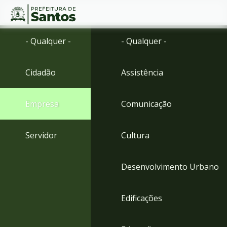
Ir
Conteúdo
- Qualquer -
- Qualquer -
para
o
conteúdo
Cidadão
Assistência
1
Ir
para
Empresa
Comunicação
o
menu
2
Servidor
Cultura
Ir
para
busca
Desenvolvimento Urbano
3
Ir
para
Edificações
o
rodapé