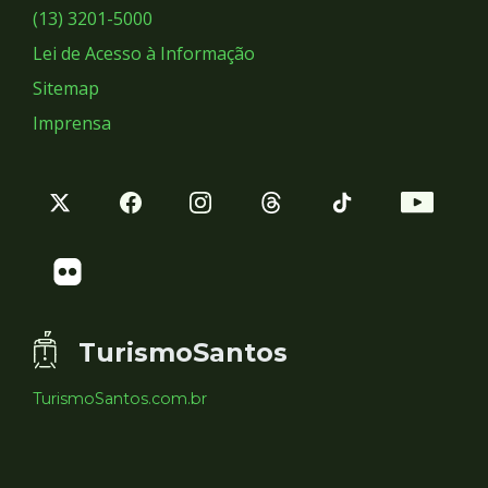
Sociais
(13) 3201-5000
Lei de Acesso à Informação
Sitemap
Imprensa
TurismoSantos
TurismoSantos.com.br