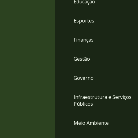
Educação
4
Acessibilidade
5
Esportes
Finanças
Gestão
Governo
Infraestrutura e Serviços
Públicos
Meio Ambiente