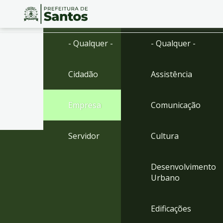
Ir
Conteúdo
- Qualquer -
- Qualquer -
para
o
conteúdo
Cidadão
Assistência
1
Ir
para
Empresa
Comunicação
o
menu
2
Servidor
Cultura
Ir
para
busca
Desenvolvimento
3
Urbano
Ir
para
o
Edificações
rodapé