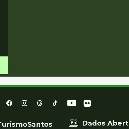
Dados Abert
TurismoSantos