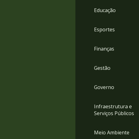
4
Educação
Acessibilidade
5
Esportes
Finanças
Gestão
Governo
Infraestrutura e
Serviços Públicos
Meio Ambiente