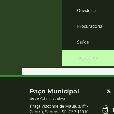
Ouvidoria
Procuradoria
Saúde
Segurança
Contato
Paço Municipal
e
Sede Administrativa
Praça Visconde de Mauá, s/nº -
Redes
Centro, Santos - SP, CEP 11010-