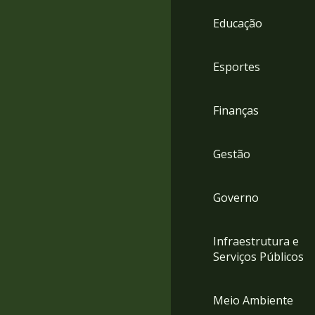
4
Educação
Acessibilidade
5
Esportes
Finanças
Gestão
Governo
Infraestrutura e
Serviços Públicos
Meio Ambiente