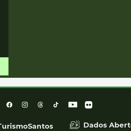
Dados Abert
TurismoSantos