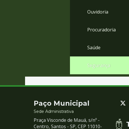
Ouvidoria
Procuradoria
Saúde
Segurança
Contato
Paço Municipal
e
Sede Administrativa
Praça Visconde de Mauá, s/nº -
Redes
Centro, Santos - SP, CEP 11010-