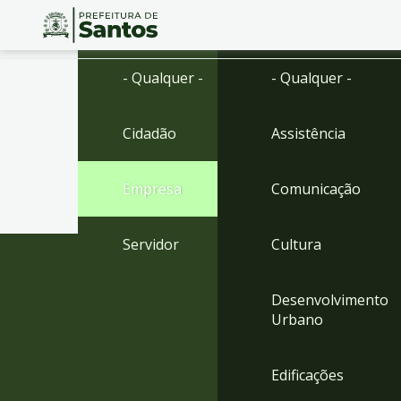
Ir
Conteúdo
- Qualquer -
- Qualquer -
para
o
conteúdo
Cidadão
Assistência
1
Ir
para
Empresa
Comunicação
o
menu
2
Servidor
Cultura
Ir
para
busca
Desenvolvimento
3
Urbano
Ir
para
o
Edificações
rodapé