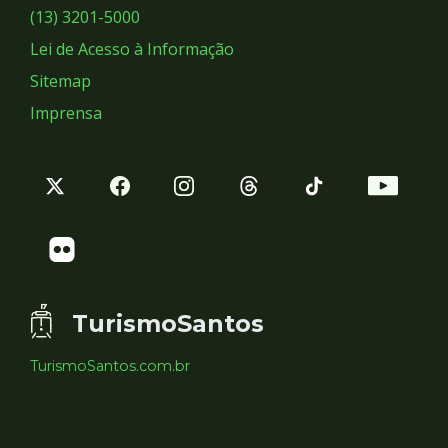
Sociais
(13) 3201-5000
Lei de Acesso à Informação
Sitemap
Imprensa
TurismoSantos
TurismoSantos.com.br