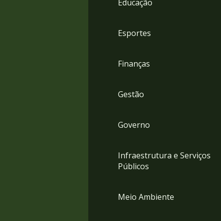
Educação
4
Acessibilidade
5
Esportes
Finanças
Gestão
Governo
Infraestrutura e Serviços
Públicos
Meio Ambiente