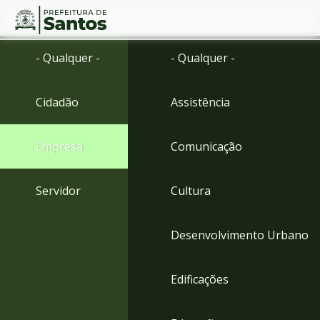
Ir
Conteúdo
- Qualquer -
- Qualquer -
para
o
conteúdo
Cidadão
Assistência
1
Ir
para
Empresa
Comunicação
o
menu
2
Servidor
Cultura
Ir
para
busca
Desenvolvimento Urbano
3
Ir
para
Edificações
o
rodapé