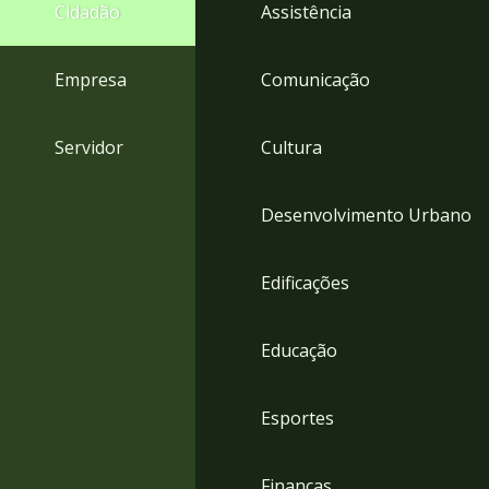
4
Cidadão
Assistência
Acessibilidade
5
Empresa
Comunicação
Servidor
Cultura
Desenvolvimento Urbano
Edificações
Educação
Esportes
Finanças