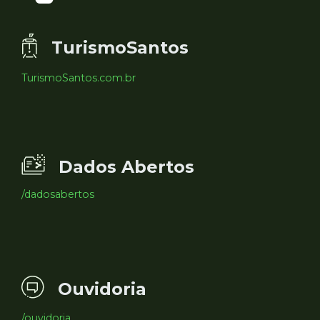
TurismoSantos
TurismoSantos.com.br
Dados Abertos
/dadosabertos
Ouvidoria
/ouvidoria