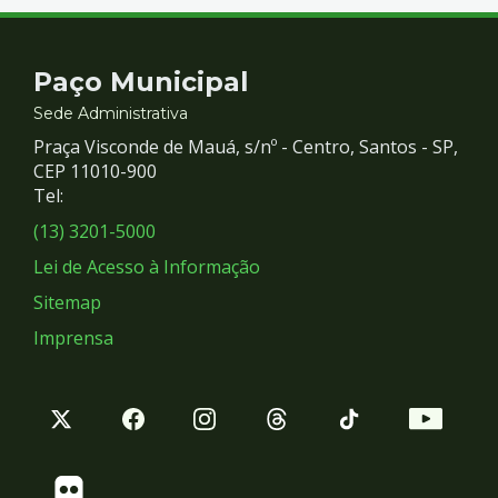
Contato
Paço Municipal
e
Sede Administrativa
Praça Visconde de Mauá, s/nº - Centro, Santos - SP,
Redes
CEP 11010-900
Tel:
Sociais
(13) 3201-5000
Lei de Acesso à Informação
Sitemap
Imprensa