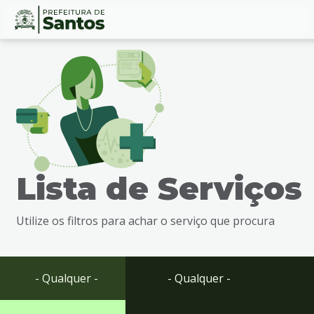
Ir
Conteúdo
para
o
conteúdo
1
Ir
para
o
menu
Lista de Serviços
2
Ir
para
Utilize os filtros para achar o serviço que procura
busca
3
Ir
para
- Qualquer -
- Qualquer -
o
rodapé