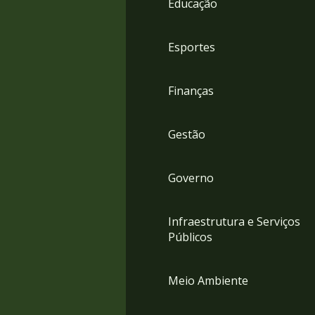
Educação
4
Acessibilidade
5
Esportes
Finanças
Gestão
Governo
Infraestrutura e Serviços
Públicos
Meio Ambiente