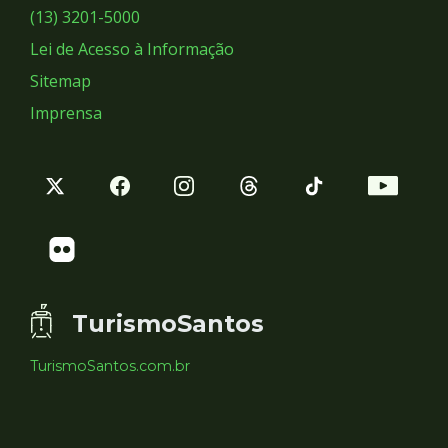
Sociais
(13) 3201-5000
Lei de Acesso à Informação
Sitemap
Imprensa
TurismoSantos
TurismoSantos.com.br