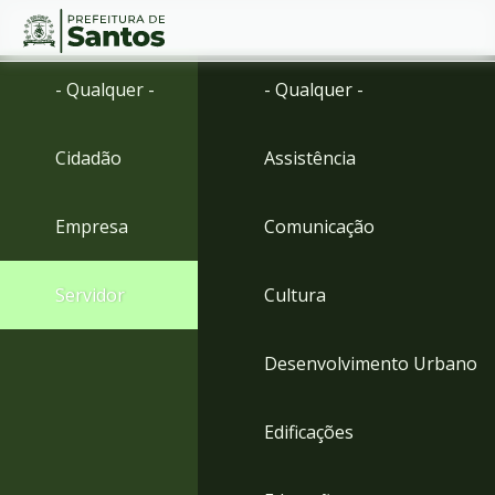
Ir
Conteúdo
- Qualquer -
- Qualquer -
para
o
conteúdo
Cidadão
Assistência
1
Ir
para
Empresa
Comunicação
o
menu
2
Servidor
Cultura
Ir
para
busca
Desenvolvimento Urbano
3
Ir
para
Edificações
o
rodapé