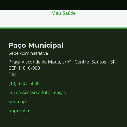
Mais Saúde
Contato
Paço Municipal
e
Sede Administrativa
Praça Visconde de Mauá, s/nº - Centro, Santos - SP,
Redes
CEP 11010-900
Tel:
Sociais
(13) 3201-5000
Lei de Acesso à Informação
Sitemap
Imprensa