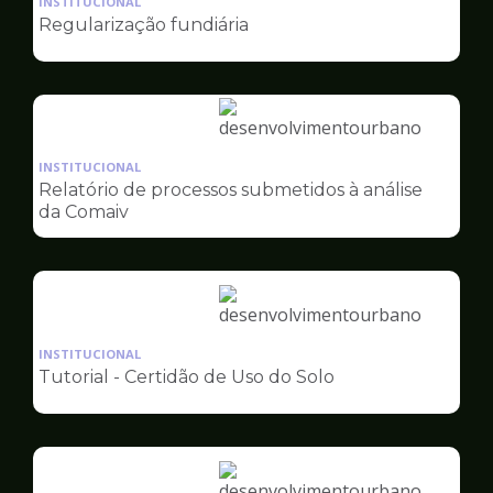
INSTITUCIONAL
pagina
Regularização fundiária
de
Desenvolvimento
Urbano
Ilustração
da
INSTITUCIONAL
pagina
Relatório de processos submetidos à análise
de
da Comaiv
Desenvolvimento
Urbano
Ilustração
da
INSTITUCIONAL
pagina
Tutorial - Certidão de Uso do Solo
de
Desenvolvimento
Urbano