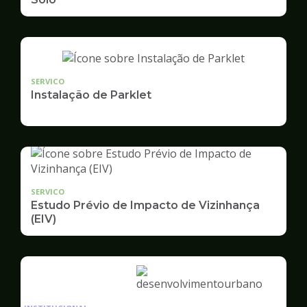
SERVICO
Instalação de Parklet
SERVICO
Estudo Prévio de Impacto de Vizinhança
(EIV)
Ilustração
da