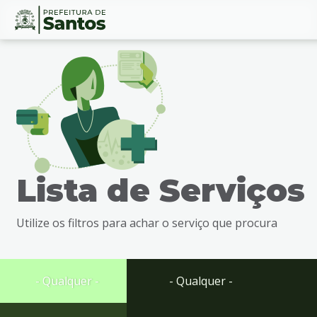
Ir
Conteúdo
para
o
conteúdo
1
Ir
para
o
menu
Lista de Serviços
2
Ir
para
Utilize os filtros para achar o serviço que procura
busca
3
Ir
para
- Qualquer -
- Qualquer -
o
rodapé