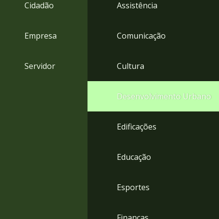
4
Cidadão
Assistência
Acessibilidade
5
Empresa
Comunicação
Servidor
Cultura
Desenvolvimento Urbano
Edificações
Educação
Esportes
Finanças