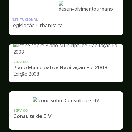
Ilustração
da
INSTITUCIONAL
pagina
Legislação Urbanística
de
Desenvolvimento
Urbano
SERVICO
Plano Municipal de Habitação Ed. 2008
Edição 2008
SERVICO
Consulta de EIV