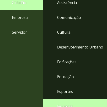
4
Cidadão
Assistência
Acessibilidade
5
Empresa
Comunicação
Servidor
Cultura
Desenvolvimento Urbano
Edificações
Educação
Esportes
Finanças