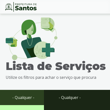
Ir
Conteúdo
para
o
conteúdo
1
Ir
para
o
menu
Lista de Serviços
2
Ir
para
Utilize os filtros para achar o serviço que procura
busca
3
Ir
para
- Qualquer -
- Qualquer -
o
rodapé