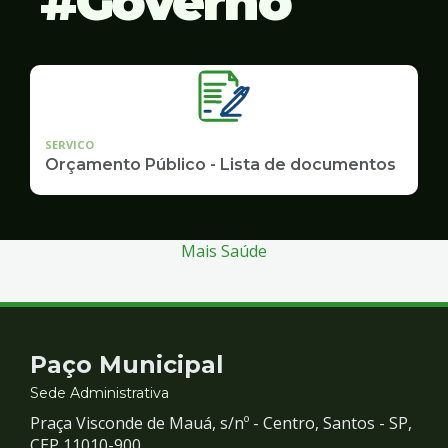
Governo
SERVICO
Orçamento Público - Lista de documentos
Mais Saúde
Contato
Paço Municipal
e
Sede Administrativa
Praça Visconde de Mauá, s/nº - Centro, Santos - SP,
CEP 11010-900