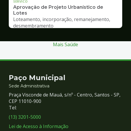
SERVICO
Aprovação de Projeto Urbanístico de
Lotes
Loteamento, incorporação, remanejamento,
desmembramento
Mais Saúde
Contato
Paço Municipal
e
Sede Administrativa
Praça Visconde de Mauá, s/nº - Centro, Santos - SP,
Redes
CEP 11010-900
Tel:
Sociais
(13) 3201-5000
Lei de Acesso à Informação