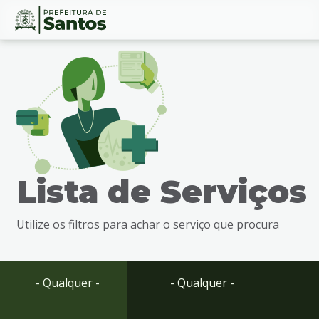
Ir
Conteúdo
para
o
conteúdo
1
Ir
para
o
menu
Lista de Serviços
2
Ir
para
Utilize os filtros para achar o serviço que procura
busca
3
Ir
para
- Qualquer -
- Qualquer -
o
rodapé