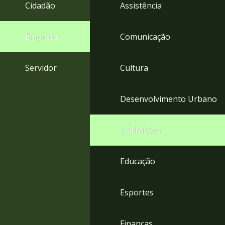
4
Cidadão
Assistência
Acessibilidade
5
Empresa
Comunicação
Servidor
Cultura
Desenvolvimento Urbano
Edificações
Educação
Esportes
Finanças