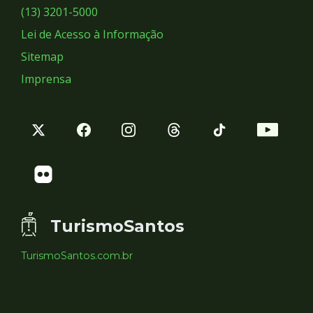
Sociais
(13) 3201-5000
Lei de Acesso à Informação
Sitemap
Imprensa
TurismoSantos
TurismoSantos.com.br