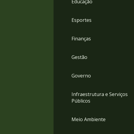
Educação
4
Acessibilidade
5
Esportes
Finanças
Gestão
Governo
Infraestrutura e Serviços
Públicos
Meio Ambiente