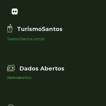
TurismoSantos
TurismoSantos.com.br
Dados Abertos
/dadosabertos