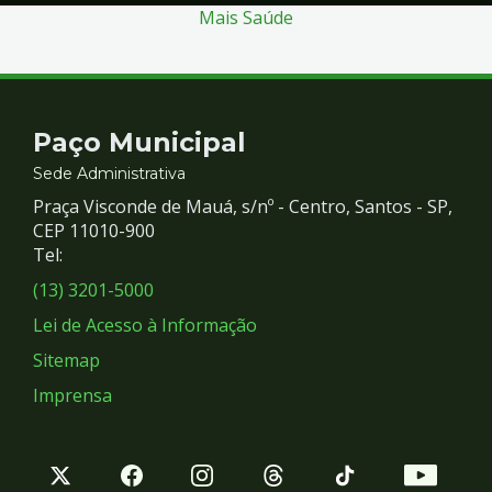
Mais Saúde
Contato
Paço Municipal
e
Sede Administrativa
Praça Visconde de Mauá, s/nº - Centro, Santos - SP,
Redes
CEP 11010-900
Tel:
Sociais
(13) 3201-5000
Lei de Acesso à Informação
Sitemap
Imprensa