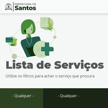
Ir
Conteúdo
para
o
conteúdo
1
Ir
para
o
menu
Lista de Serviços
2
Ir
para
Utilize os filtros para achar o serviço que procura
busca
3
Ir
para
- Qualquer -
- Qualquer -
o
rodapé