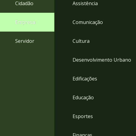
4
Cidadão
Assistência
Acessibilidade
5
Empresa
Comunicação
Servidor
Cultura
Desenvolvimento Urbano
Edificações
Educação
Esportes
Finanças