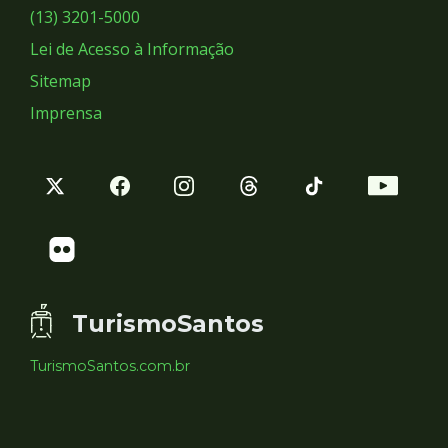
Sociais
(13) 3201-5000
Lei de Acesso à Informação
Sitemap
Imprensa
TurismoSantos
TurismoSantos.com.br