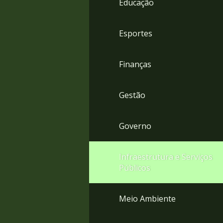
Educação
4
Acessibilidade
5
Esportes
Finanças
Gestão
Governo
Infraestrutura e Serviços
Públicos
Meio Ambiente