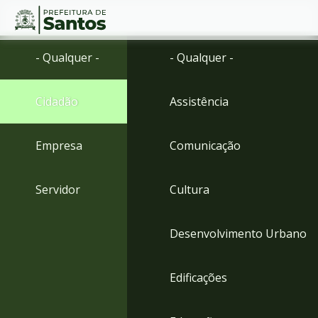
Ir
Conteúdo
- Qualquer -
- Qualquer -
para
o
conteúdo
Cidadão
Assistência
1
Ir
para
Empresa
Comunicação
o
menu
2
Servidor
Cultura
Ir
para
busca
Desenvolvimento Urbano
3
Ir
para
Edificações
o
rodapé