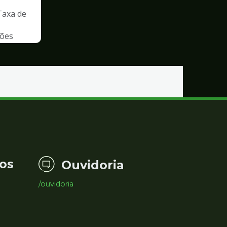
Taxa de
ções
os
Ouvidoria
/ouvidoria