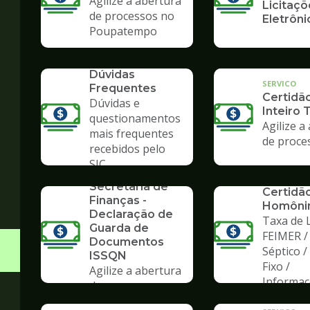
Agilize a abertura
Licitaçõ
de processos no
Eletrôni
Poupatempo
SERVICO
Dúvidas
SERVICO
Frequentes
Certidã
Dúvidas e
Inteiro 
questionamentos
Agilize a
mais frequentes
de proce
recebidos pelo
SERVICO
SIC
Formulários da
SERVICO
Secretaria de
Certidã
Finanças -
Homôni
Declaração de
Taxa de L
Guarda de
FEIMER /
Documentos
Séptico 
ISSQN
Fixo /
Agilize a abertura
Informa
de processos no
Poupatempo