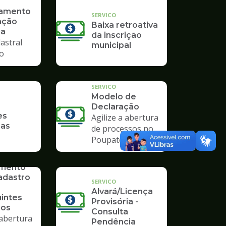
ramento
SERVICO
ação
Baixa retroativa
ia
da inscrição
astral
municipal
io
SERVICO
Modelo de
Declaração
es
Agilize a abertura
ias
de processos no
Poupatempo
imento
adastro
SERVICO
Alvará/Licença
uintes
Provisória -
ios
Consulta
 abertura
Pendência