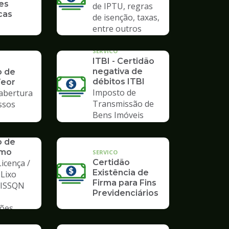
es
de IPTU, regras
cas
de isenção, taxas,
entre outros
SERVICO
ITBI - Certidão
negativa de
o de
débitos ITBI
Teor
Imposto de
 abertura
Transmissão de
ssos
Bens Imóveis
o de
mo
SERVICO
icença /
Certidão
Existência de
 Lixo
Firma para Fins
/ ISSQN
Previdenciários
ções