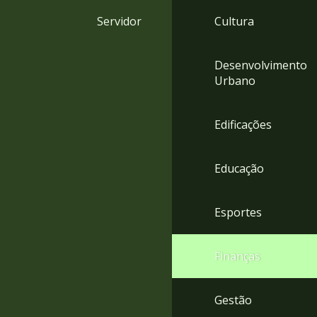
4
Servidor
Cultura
Acessibilidade
5
Desenvolvimento
Urbano
Edificações
Educação
Esportes
Finanças
Gestão