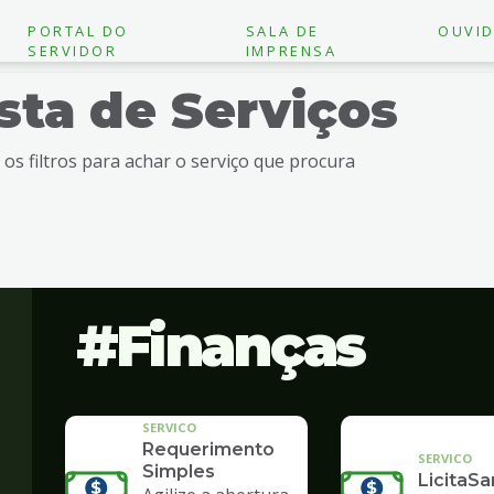
PORTAL DO
SALA DE
OUVID
SERVIDOR
IMPRENSA
ista de Serviços
e os filtros para achar o serviço que procura
Finanças
SERVICO
Requerimento
SERVICO
Simples
LicitaSa