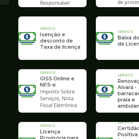
de proce
Responsável
Poupate
Tributário
SERVICO
SERVICO
Isenção e
Baixa do
desconto de
de Lice
Taxa de licença
SERVICO
SERVICO
GISS Online e
Renova
NFS-e
Alvará -
Imposto Sobre
barraca
Serviços, Nota
praia e
Fiscal Eletrônica
ambulan
SERVICO
SERVICO
Certidã
Licença
Positiva
Provisória para