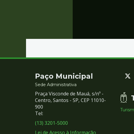
Contato
Paço Municipal
e
Sede Administrativa
Praça Visconde de Mauá, s/nº -
Redes
Centro, Santos - SP, CEP 11010-
900
Turis
Sociais
Tel:
(13) 3201-5000
Lei de Acesso à Informação