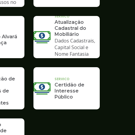
ssos no
mpo
SERVICO
Atualização
Cadastral do
Mobiliário
 Alvará
Dados Cadastrais,
nça
Capital Social e
Nome Fantasia
ção de
SERVICO
Certidão de
s de
Interesse
Público
tes
o
 de