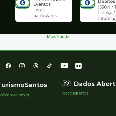
Débitos
Eventos
ISSQN / 
Locais
Licença /
particulares
Informa
Mais Saúde
Dados Abert
TurismoSantos
/dadosabertos
moSantos.com.br