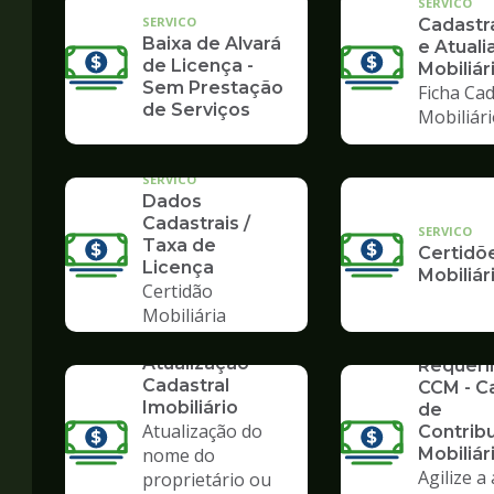
SERVICO
SERVICO
Cadast
Baixa de Alvará
e Atuali
de Licença -
Mobiliár
Sem Prestação
Ficha Cad
de Serviços
Mobiliár
SERVICO
Dados
Cadastrais /
SERVICO
Taxa de
Certidõ
Licença
Mobiliár
Certidão
Mobiliária
SERVICO
SERVICO
Atualização
Requer
Cadastral
CCM - C
Imobiliário
de
Atualização do
Contrib
nome do
Mobiliár
Agilize a
proprietário ou