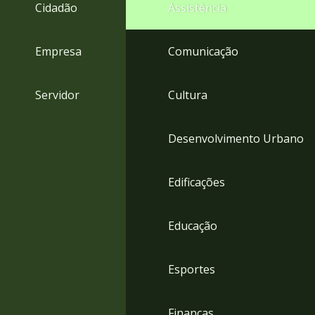
4
Cidadão
Assistência
Acessibilidade
5
Empresa
Comunicação
Servidor
Cultura
Desenvolvimento Urbano
Edificações
Educação
Esportes
Finanças