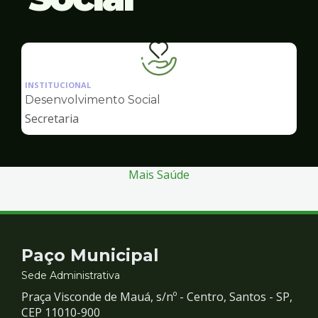
Ilustração
da
INSTITUCIONAL
pagina
Desenvolvimento Social
de
Secretaria
Desenvolvimento
Social
Mais Saúde
Contato
Paço Municipal
e
Sede Administrativa
Praça Visconde de Mauá, s/nº - Centro, Santos - SP,
Redes
CEP 11010-900