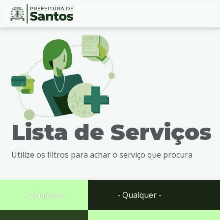
Ir
Conteúdo
para
o
conteúdo
1
Ir
para
o
menu
Lista de Serviços
2
Ir
para
Utilize os filtros para achar o serviço que procura
busca
3
Ir
para
- Qualquer -
- Qualquer -
o
rodapé