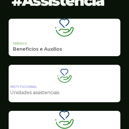
Assistência
SERVICO
Benefícios e Auxílios
Ilustração
da
INSTITUCIONAL
pagina
Unidades assistenciais
de
Assistência