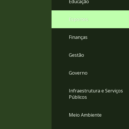
Educação
4
Acessibilidade
5
Esportes
Finanças
Gestão
Governo
Infraestrutura e Serviços
Públicos
Meio Ambiente