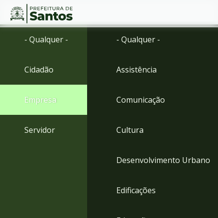
Ir
Conteúdo
- Qualquer -
- Qualquer -
para
o
conteúdo
Cidadão
Assistência
1
Ir
para
Empresa
Comunicação
o
menu
2
Servidor
Cultura
Ir
para
busca
Desenvolvimento Urbano
3
Ir
para
Edificações
o
rodapé