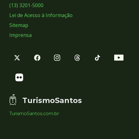
Sociais
(13) 3201-5000
Lei de Acesso à Informação
Sitemap
Imprensa
TurismoSantos
TurismoSantos.com.br