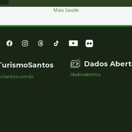
Mais Saúde
Dados Abert
TurismoSantos
/dadosabertos
moSantos.com.br