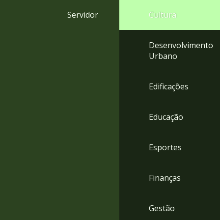
4
Servidor
Cultura
Acessibilidade
5
Desenvolvimento
Urbano
Edificações
Educação
Esportes
Finanças
Gestão