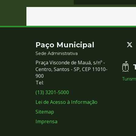
Contato
Paço Municipal
e
Sede Administrativa
Praça Visconde de Mauá, s/nº -
Redes
Centro, Santos - SP, CEP 11010-
900
Turis
Sociais
Tel:
(13) 3201-5000
Lei de Acesso à Informação
Sitemap
Imprensa