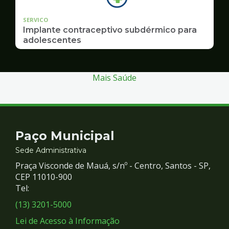
SERVICO
Implante contraceptivo subdérmico para
adolescentes
Mais Saúde
Contato
Paço Municipal
e
Sede Administrativa
Praça Visconde de Mauá, s/nº - Centro, Santos - SP,
Redes
CEP 11010-900
Tel:
Sociais
(13) 3201-5000
Lei de Acesso à Informação