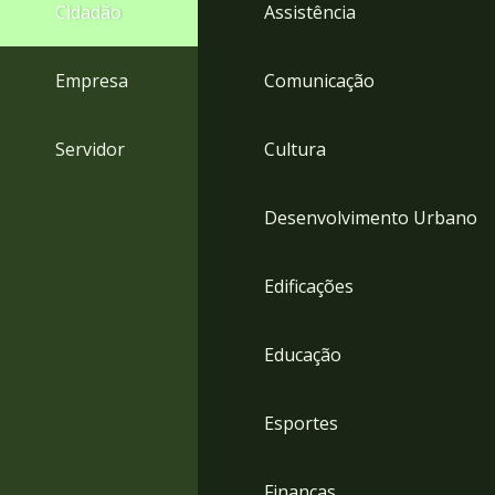
4
Cidadão
Assistência
Acessibilidade
5
Empresa
Comunicação
Servidor
Cultura
Desenvolvimento Urbano
Edificações
Educação
Esportes
Finanças