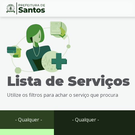
Ir
Conteúdo
para
o
conteúdo
1
Ir
para
o
menu
Lista de Serviços
2
Ir
para
Utilize os filtros para achar o serviço que procura
busca
3
Ir
para
- Qualquer -
- Qualquer -
o
rodapé