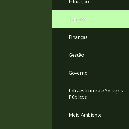
Educação
4
Acessibilidade
5
Esportes
Finanças
Gestão
Governo
Infraestrutura e Serviços
Públicos
Meio Ambiente