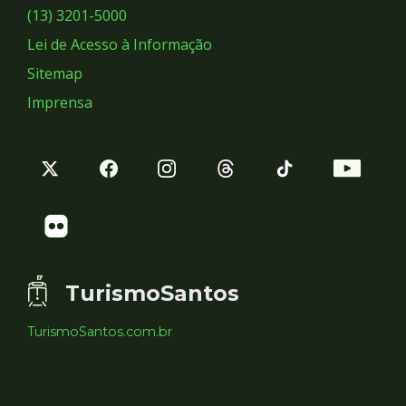
Sociais
(13) 3201-5000
Lei de Acesso à Informação
Sitemap
Imprensa
TurismoSantos
TurismoSantos.com.br