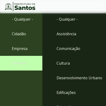
Ir
Conteúdo
- Qualquer -
- Qualquer -
para
o
conteúdo
Cidadão
Assistência
1
Ir
para
Empresa
Comunicação
o
menu
2
Servidor
Cultura
Ir
para
busca
Desenvolvimento Urbano
3
Ir
para
Edificações
o
rodapé