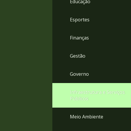
Educação
4
Acessibilidade
5
Esportes
Finanças
Gestão
Governo
Infraestrutura e Serviços
Públicos
Meio Ambiente