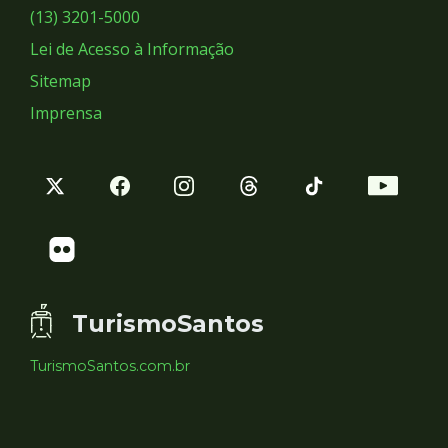
Sociais
(13) 3201-5000
Lei de Acesso à Informação
Sitemap
Imprensa
TurismoSantos
TurismoSantos.com.br