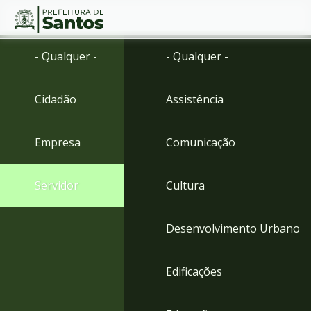
Ir
Conteúdo
- Qualquer -
- Qualquer -
para
o
conteúdo
Cidadão
Assistência
1
Ir
para
Empresa
Comunicação
o
menu
2
Servidor
Cultura
Ir
para
busca
Desenvolvimento Urbano
3
Ir
para
Edificações
o
rodapé