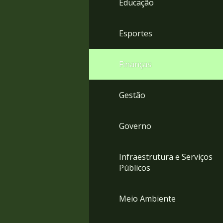
Educação
4
Acessibilidade
5
Esportes
Finanças
Gestão
Governo
Infraestrutura e Serviços
Públicos
Meio Ambiente