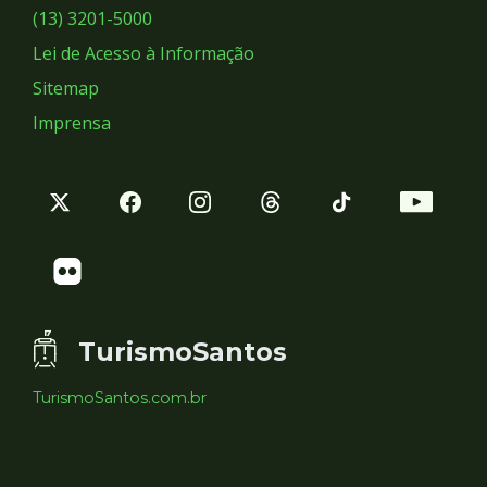
Sociais
(13) 3201-5000
Lei de Acesso à Informação
Sitemap
Imprensa
TurismoSantos
TurismoSantos.com.br