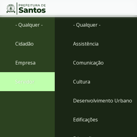
Ir
Conteúdo
- Qualquer -
- Qualquer -
para
o
conteúdo
Cidadão
Assistência
1
Ir
para
Empresa
Comunicação
o
menu
2
Servidor
Cultura
Ir
para
busca
Desenvolvimento Urbano
3
Ir
para
Edificações
o
rodapé