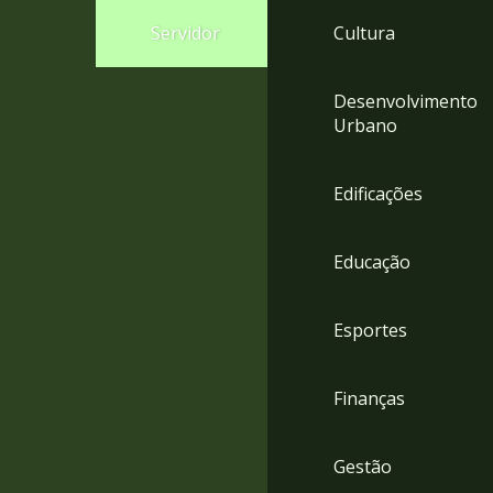
4
Servidor
Cultura
Acessibilidade
5
Desenvolvimento
Urbano
Edificações
Educação
Esportes
Finanças
Gestão