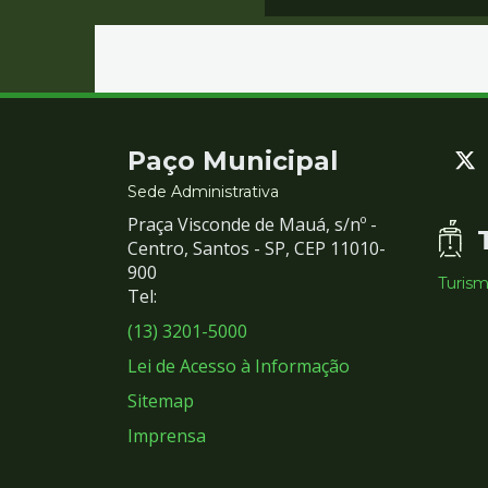
Contato
Paço Municipal
e
Sede Administrativa
Praça Visconde de Mauá, s/nº -
Redes
Centro, Santos - SP, CEP 11010-
900
Turis
Sociais
Tel:
(13) 3201-5000
Lei de Acesso à Informação
Sitemap
Imprensa