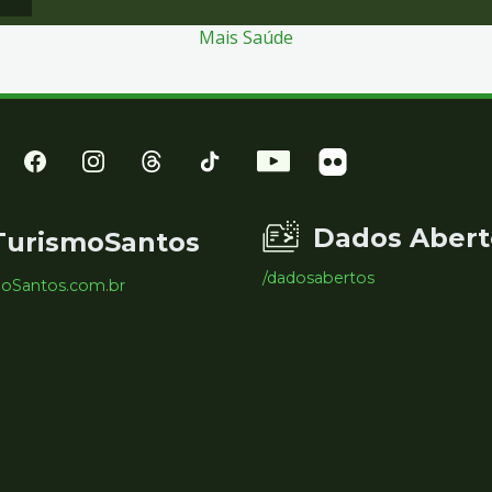
Mais Saúde
Dados Abert
TurismoSantos
/dadosabertos
moSantos.com.br