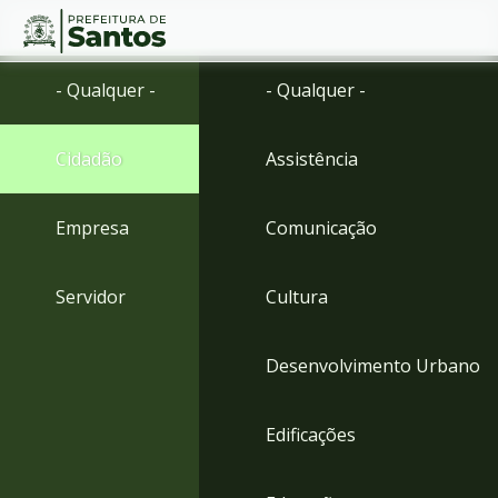
Ir
Conteúdo
- Qualquer -
- Qualquer -
para
o
conteúdo
Cidadão
Assistência
1
Ir
para
Empresa
Comunicação
o
menu
2
Servidor
Cultura
Ir
para
busca
Desenvolvimento Urbano
3
Ir
para
Edificações
o
rodapé