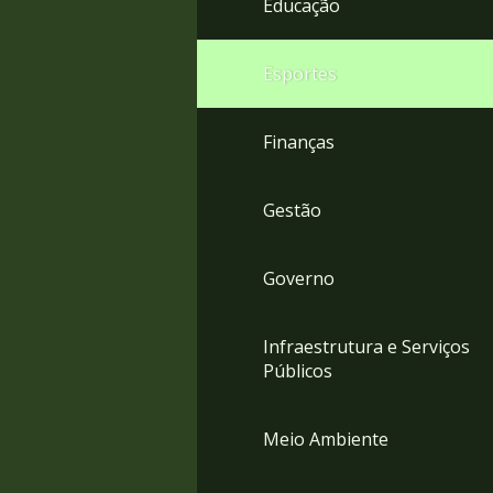
Educação
4
Acessibilidade
5
Esportes
Finanças
Gestão
Governo
Infraestrutura e Serviços
Públicos
Meio Ambiente