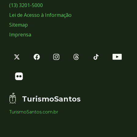
Sociais
(13) 3201-5000
Lei de Acesso à Informação
Sitemap
Imprensa
TurismoSantos
TurismoSantos.com.br