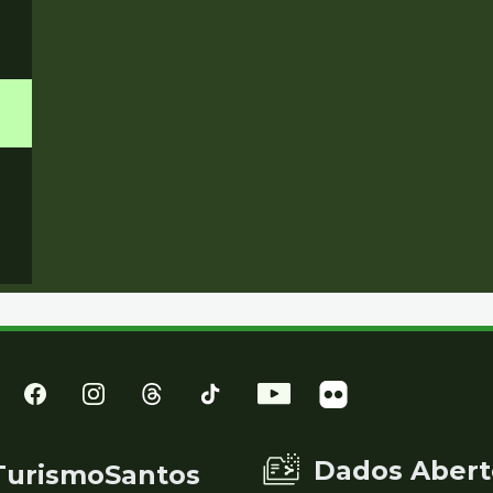
Dados Abert
TurismoSantos