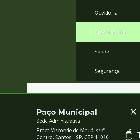
Ouvidoria
Procuradoria
Saúde
Segurança
Contato
Paço Municipal
e
Sede Administrativa
Praça Visconde de Mauá, s/nº -
Redes
Centro, Santos - SP, CEP 11010-