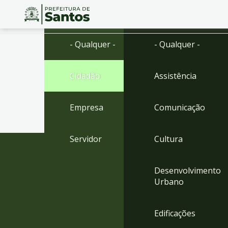
Ir
Conteúdo
- Qualquer -
- Qualquer -
para
o
conteúdo
Cidadão
Assistência
1
Ir
para
Empresa
Comunicação
o
menu
2
Servidor
Cultura
Ir
para
busca
Desenvolvimento
3
Urbano
Ir
para
o
Edificações
rodapé