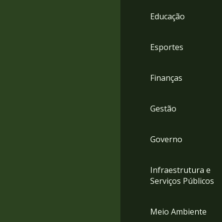
4
Educação
Acessibilidade
5
Esportes
Finanças
Gestão
Governo
Infraestrutura e
Serviços Públicos
Meio Ambiente