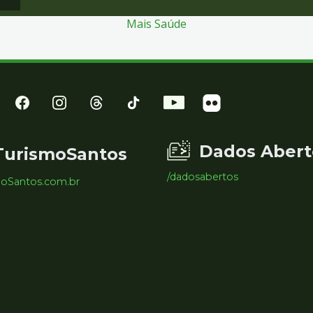
Mais Saúde
Dados Abert
TurismoSantos
/dadosabertos
moSantos.com.br