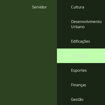
4
Servidor
Cultura
Acessibilidade
5
Desenvolvimento
Urbano
Edificações
Educação
Esportes
Finanças
Gestão