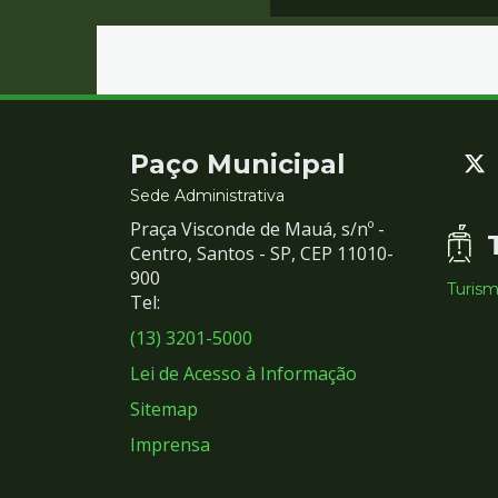
Contato
Paço Municipal
e
Sede Administrativa
Praça Visconde de Mauá, s/nº -
Redes
Centro, Santos - SP, CEP 11010-
900
Turis
Sociais
Tel:
(13) 3201-5000
Lei de Acesso à Informação
Sitemap
Imprensa