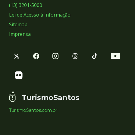
Sociais
(13) 3201-5000
Lei de Acesso à Informação
Sitemap
Imprensa
TurismoSantos
TurismoSantos.com.br