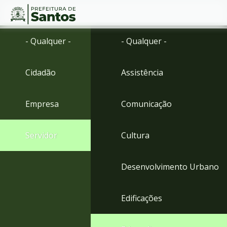
Ir
Conteúdo
- Qualquer -
- Qualquer -
para
o
conteúdo
Cidadão
Assistência
1
Ir
para
Empresa
Comunicação
o
menu
2
Servidor
Cultura
Ir
para
busca
Desenvolvimento Urbano
3
Ir
para
Edificações
o
rodapé