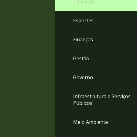
Educação
4
Acessibilidade
5
Esportes
Finanças
Gestão
Governo
Infraestrutura e Serviços
Públicos
Meio Ambiente