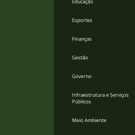
Educação
4
Acessibilidade
5
Esportes
Finanças
Gestão
Governo
Infraestrutura e Serviços
Públicos
Meio Ambiente