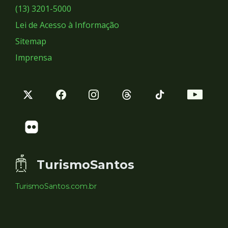
Sociais
(13) 3201-5000
Lei de Acesso à Informação
Sitemap
Imprensa
TurismoSantos
TurismoSantos.com.br