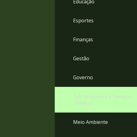
Educação
4
Acessibilidade
5
Esportes
Finanças
Gestão
Governo
Infraestrutura e Serviços
Públicos
Meio Ambiente