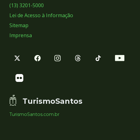
Sociais
(13) 3201-5000
Lei de Acesso à Informação
Sitemap
Imprensa
TurismoSantos
TurismoSantos.com.br