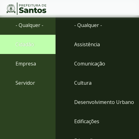
Ir
Conteúdo
- Qualquer -
- Qualquer -
para
o
conteúdo
Cidadão
Assistência
1
Ir
para
Empresa
Comunicação
o
menu
2
Servidor
Cultura
Ir
para
busca
Desenvolvimento Urbano
3
Ir
para
Edificações
o
rodapé